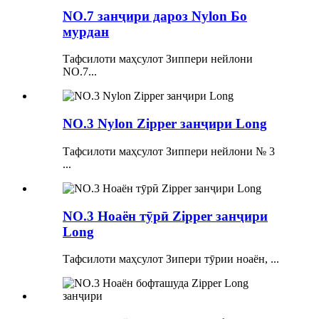
NO.7 занҷири дароз Nylon Бо
мурдан
Тафсилоти маҳсулот Зиппери нейлони
NO.7...
NO.3 Nylon Zipper занҷири Long
Тафсилоти маҳсулот Зиппери нейлони № 3
...
NO.3 Ноаён тӯрӣ Zipper занҷири
Long
Тафсилоти маҳсулот Зипери тӯрии ноаён, ...