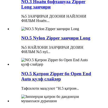
NO.3 Ноаён бофташуда Zipper
Long занҷири
№5 ЗАНҶИРАИ ДОЗОНИ НАЙЛОНИ
ФИЛЬМ Ноаён...
NO.5 Nylon Zipper занҷири Long
№5 НАЙЛОНИ ЗАНҶИРАИ ДОЗИН
ФИЛЬМ №5 nyl...
NO.5 Қатрон Zipper бо Open End
Auto қулф слайдер
Тафсилоти маҳсулот "Н.5 қатрон̶...