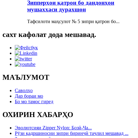
Зипперҳои қатрон бо дандонҳои
мушаххаси дурахшон
Тафсилоти маҳсулот № 5 зипри қатрон бо...
сахт кафолат дода мешавад.
МАЪЛУМОТ
Саволҳо
Дар бораи мо
Бо мо тамос гиред
ОХИРИН ХАБАРҲО
Эволютсияи Zipper Nylon: Бозӣ-Ча...
Рӯзи қадршиносии зипри биринҷӣ таҷлил мешавад ...