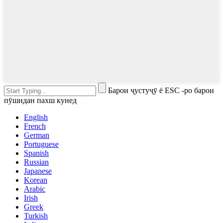
Барои ҷустуҷӯ ё ESC -ро барои
пӯшидан пахш кунед
English
French
German
Portuguese
Spanish
Russian
Japanese
Korean
Arabic
Irish
Greek
Turkish