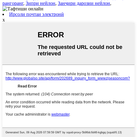
рангоранг
,
Зипри нейлон
,
Занҷири дарозии нейлон
,
Ирсоли почтаи электронӣ
x