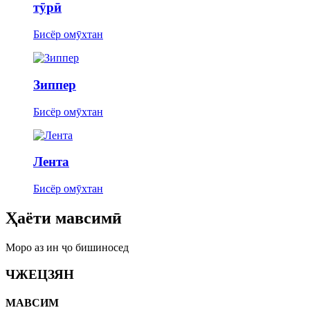
тӯрӣ
Бисёр омӯхтан
Зиппер
Бисёр омӯхтан
Лента
Бисёр омӯхтан
Ҳаёти мавсимӣ
Моро аз ин ҷо бишиносед
ЧЖЕЦЗЯН
МАВСИМ