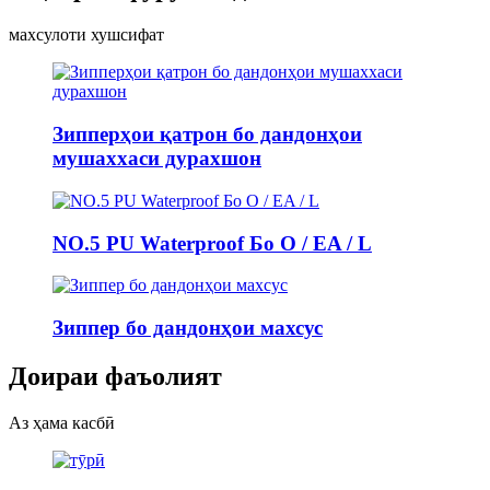
махсулоти хушсифат
Зипперҳои қатрон бо дандонҳои
мушаххаси дурахшон
NO.5 PU Waterproof Бо O / EA / L
Зиппер бо дандонҳои махсус
Доираи фаъолият
Аз ҳама касбӣ