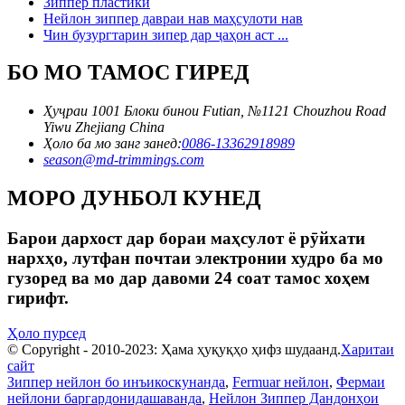
Зиппер пластикӣ
Нейлон зиппер давраи нав маҳсулоти нав
Чин бузургтарин зипер дар ҷаҳон аст ...
БО МО ТАМОС ГИРЕД
Ҳуҷраи 1001 Блоки бинои Futian, №1121 Chouzhou Road
Yiwu Zhejiang China
Ҳоло ба мо занг занед:
0086-13362918989
season@md-trimmings.com
МОРО ДУНБОЛ КУНЕД
Барои дархост дар бораи маҳсулот ё рӯйхати
нархҳо, лутфан почтаи электронии худро ба мо
гузоред ва мо дар давоми 24 соат тамос хоҳем
гирифт.
Ҳоло пурсед
© Copyright - 2010-2023: Ҳама ҳуқуқҳо ҳифз шудаанд.
Харитаи
сайт
Зиппер нейлон бо инъикоскунанда
,
Fermuar нейлон
,
Фермаи
нейлони баргардонидашаванда
,
Нейлон Зиппер Дандонҳои