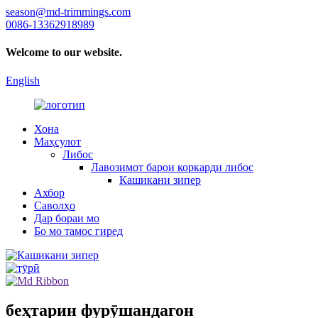
season@md-trimmings.com
0086-13362918989
Welcome to our website.
English
Хона
Маҳсулот
Либос
Лавозимот барои коркарди либос
Кашикани зипер
Ахбор
Саволҳо
Дар бораи мо
Бо мо тамос гиред
беҳтарин фурӯшандагон