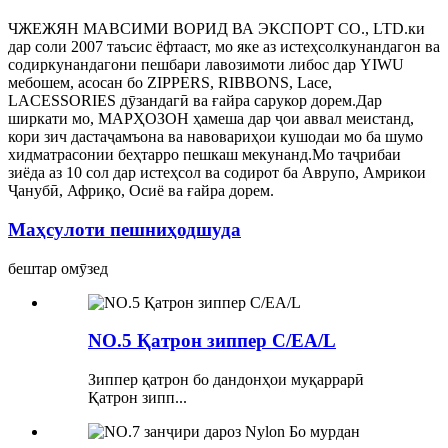
ЧЖЕЖЯН МАВСИМИ ВОРИД ВА ЭКСПОРТ CO., LTD.ки
дар соли 2007 таъсис ёфтааст, мо яке аз истеҳсолкунандагон ва
содиркунандагони пешбари лавозимоти либос дар YIWU
мебошем, асосан бо ZIPPERS, RIBBONS, Lace,
LACESSORIES дӯзандагӣ ва ғайра сарукор дорем.Дар
ширкати мо, МАРҲОЗОН ҳамеша дар ҷои аввал меистанд,
кори зич дастаҷамъона ва навовариҳои кушодаи мо ба шумо
хидматрасонии беҳтарро пешкаш мекунанд.Мо таҷрибаи
зиёда аз 10 сол дар истеҳсол ва содирот ба Аврупо, Амрикои
Ҷанубӣ, Африқо, Осиё ва ғайра дорем.
Маҳсулоти пешниҳодшуда
бештар омӯзед
NO.5 Қатрон зиппер C/EA/L
Зиппер қатрон бо дандонҳои муқаррарӣ
Қатрон зипп...